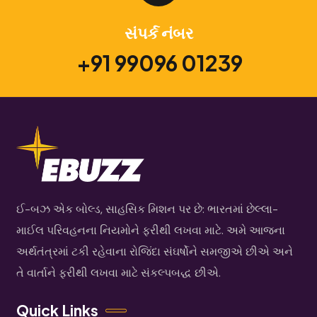
સંપર્ક નંબર
+91 99096 01239
ઈ-બઝ એક બોલ્ડ, સાહસિક મિશન પર છે: ભારતમાં છેલ્લા-
માઈલ પરિવહનના નિયમોને ફરીથી લખવા માટે. અમે આજના
અર્થતંત્રમાં ટકી રહેવાના રોજિંદા સંઘર્ષોને સમજીએ છીએ અને
તે વાર્તાને ફરીથી લખવા માટે સંકલ્પબદ્ધ છીએ.
Quick Links