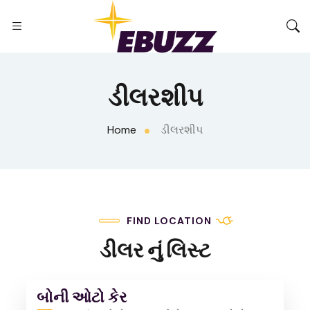
ડીલરશીપ
Home
ડીલરશીપ
FIND LOCATION
ડીલર નું લિસ્ટ
બોની ઓટો કેર