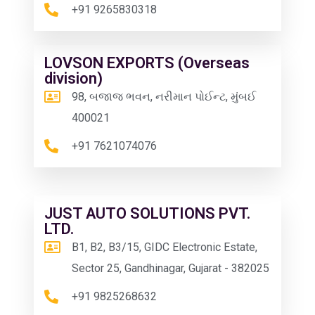
+91 9265830318
LOVSON EXPORTS (Overseas
division)
98, બજાજ ભવન, નરીમાન પોઈન્ટ, મુંબઈ
400021
+91 7621074076
JUST AUTO SOLUTIONS PVT.
LTD.
B1, B2, B3/15, GIDC Electronic Estate,
Sector 25, Gandhinagar, Gujarat - 382025
+91 9825268632