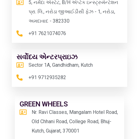
5, નર્મદા એસ્ટેટ, B/H એપ્ટેક ઇન્સ્ટ્રુમેન્ટેશન
પ્રા. લિ., નરોડા જીઆઈડીસી ફેઝ - 1, નરોડા,
અમદાવાદ - 382330
+91 7621074076
સર્વોદય એન્ટરપ્રાઇઝ
Sector 1A, Gandhidham, Kutch
+91 9712935282
GREEN WHEELS
Nr. Ravi Classes, Mangalam Hotel Road,
Old Chhani Road, College Road, Bhuj-
Kutch, Gujarat, 370001